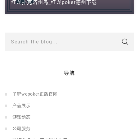
红龙扑克济州岛_红龙poker德州下载
Search the blog...
导航
了解wepoker正版官网
产品展示
游戏动态
公司服务