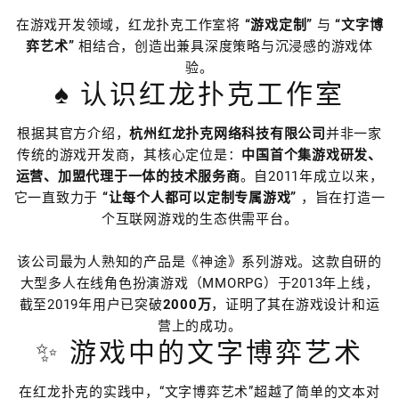
在游戏开发领域，红龙扑克工作室将
“游戏定制”
与
“文字博
弈艺术”
相结合，创造出兼具深度策略与沉浸感的游戏体
验。
♠️ 认识红龙扑克工作室
根据其官方介绍，
杭州红龙扑克网络科技有限公司
并非一家
传统的游戏开发商，其核心定位是：
中国首个集游戏研发、
运营、加盟代理于一体的技术服务商
。自2011年成立以来，
它一直致力于
“让每个人都可以定制专属游戏”
，旨在打造一
个互联网游戏的生态供需平台。
该公司最为人熟知的产品是《神途》系列游戏。这款自研的
大型多人在线角色扮演游戏（MMORPG）于2013年上线，
截至2019年用户已突破
2000万
，证明了其在游戏设计和运
营上的成功。
✨ 游戏中的文字博弈艺术
在红龙扑克的实践中，“文字博弈艺术”超越了简单的文本对