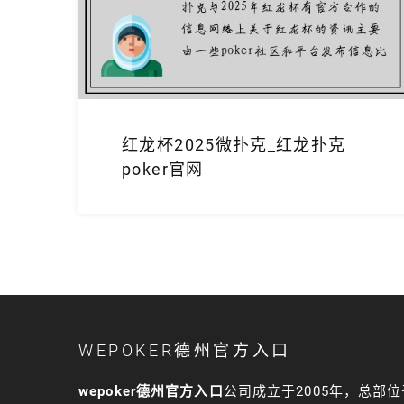
红龙杯2025微扑克_红龙扑克
poker官网
WEPOKER德州官方入口
wepoker德州官方入口
公司成立于2005年，总部位