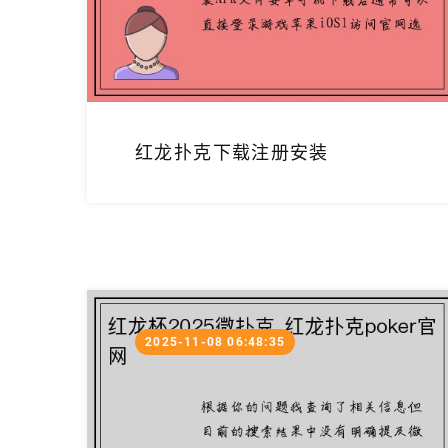
红龙扑克下载注册安装
2025-11-08 06:48:35