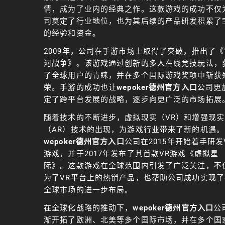
情，成为了业内的经典之作。这款游戏的成功不仅
司奠定了行业地位，也为其后续的产品研发积累了
的经验和资金。
2009年，公司在手游市场上取得了突破，推出了《
河战争》。该游戏通过创新的多人在线竞技玩法，
了全球用户的青睐，并在多个国际游戏奖项中斩获
荣。手游的成功也让
wepoker德州官方入口
公司更
定了跨平台发展的战略，逐步向更广泛的市场拓展
随着技术的不断进步，虚拟现实（VR）和增强现实
（AR）技术的出现，为游戏行业带来了新的机遇。
wepoker德州官方入口
公司在2015年开始着手研发
游戏，并于2017年发布了其首款VR游戏《虚拟星
际》。这款游戏在全球范围内引发了广泛关注，不
为了VR平台上的热销产品，也帮助公司成功实现了
全球市场的进一步布局。
在全球化战略的推动下，
wepoker德州官方入口
公
渐开拓了欧洲、北美等多个国际市场，并在多个国