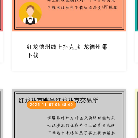
红龙德州线上扑克_红龙德州哪
下载
2025-11-07 06:48:40