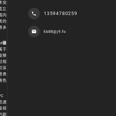
术突
成立
13594780259
国内
类的
等多
kb88@j9.fo
er德
属于
能够
过程
司深
意表
角色
C
迅速
宙探
的剧