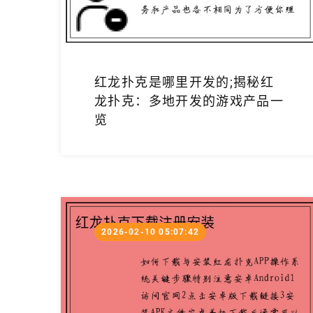
红龙扑克是哪里开发的;揭秘红
龙扑克：多地开发的游戏产品一
览
2026-02-10 05:07:42