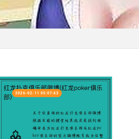
2026-02-11 05:07:43