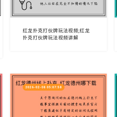
红龙扑克打伙牌玩法视频;红龙
扑克打伙牌玩法视频讲解
2026-02-08 05:07:58