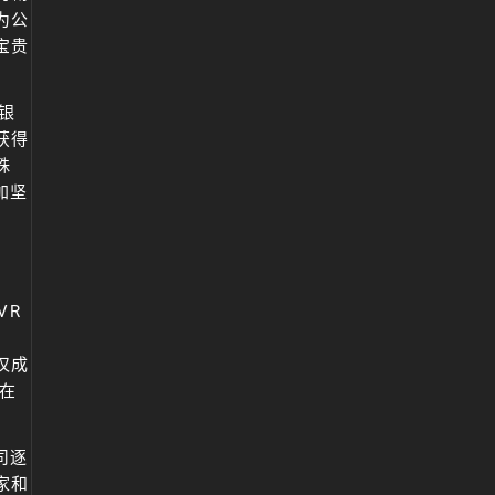
为公
宝贵
银
获得
殊
加坚
。
VR
仅成
在
司逐
家和