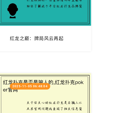
红龙之巅：牌局风云再起
2025-11-05 06:48:04