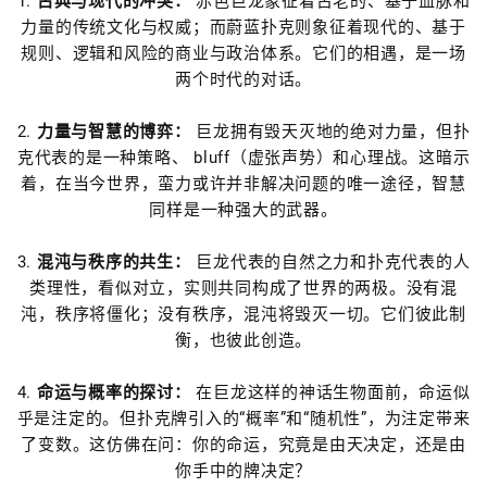
1.
古典与现代的冲突：
赤色巨龙象征着古老的、基于血脉和
力量的传统文化与权威；而蔚蓝扑克则象征着现代的、基于
规则、逻辑和风险的商业与政治体系。它们的相遇，是一场
两个时代的对话。
2.
力量与智慧的博弈：
巨龙拥有毁天灭地的绝对力量，但扑
克代表的是一种策略、 bluff（虚张声势）和心理战。这暗示
着，在当今世界，蛮力或许并非解决问题的唯一途径，智慧
同样是一种强大的武器。
3.
混沌与秩序的共生：
巨龙代表的自然之力和扑克代表的人
类理性，看似对立，实则共同构成了世界的两极。没有混
沌，秩序将僵化；没有秩序，混沌将毁灭一切。它们彼此制
衡，也彼此创造。
4.
命运与概率的探讨：
在巨龙这样的神话生物面前，命运似
乎是注定的。但扑克牌引入的“概率”和“随机性”，为注定带来
了变数。这仿佛在问：你的命运，究竟是由天决定，还是由
你手中的牌决定？