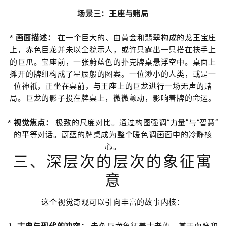
场景三：王座与赌局
*
画面描述：
在一个巨大的、由黄金和翡翠构成的龙王宝座
上，赤色巨龙并未以全貌示人，或许只露出一只搭在扶手上
的巨爪。宝座前，一张蔚蓝色的扑克牌桌悬浮空中。桌面上
摊开的牌组构成了星辰般的图案。一位渺小的人类，或是一
位神祇，正坐在桌前，与王座上的巨龙进行一场无声的赌
局。巨龙的影子投在牌桌上，微微颤动，影响着牌的命运。
*
视觉焦点：
极致的尺度对比。通过构图强调“力量”与“智慧”
的平等对话。蔚蓝的牌桌成为整个暖色调画面中的冷静核
心。
三、深层次的层次的象征寓
意
这个视觉奇观可以引向丰富的故事内核：