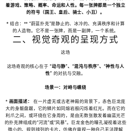
着游戏、策略、概率、命运和人性。每一张牌都是一个独立
的符号（国王、皇后、骑士、小丑）。
*
结合：** “蔚蓝扑克”是静止的、冰冷的、充满秩序和计算
的人造物。它不是一张牌，而是一副牌，一个系统。
二、视觉奇观的呈现方式
这场
这场奇观的核心在于
“动与静”、“混沌与秩序”、“神性与人
性”
的对抗与交融。
场景一：对峙与缠绕
*
画面描述：
在一片虚无或古老神殿的背景下，赤色巨龙庞
大的身躯盘踞，它的鳞片如同熔岩般闪烁着红光。而在它的
利爪之间，或环绕在它身周的，是由无数张散发着幽蓝光芒
的扑克牌组成的“河流”或“风暴”。巨龙金色的瞳孔凝视着这些
微小的、规则排列的卡片，仿佛在审视一种自己无法理解