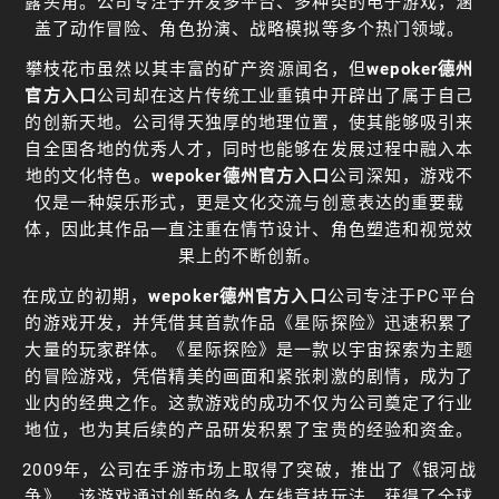
露头角。公司专注于开发多平台、多种类的电子游戏，涵
盖了动作冒险、角色扮演、战略模拟等多个热门领域。
攀枝花市虽然以其丰富的矿产资源闻名，但
wepoker德州
官方入口
公司却在这片传统工业重镇中开辟出了属于自己
的创新天地。公司得天独厚的地理位置，使其能够吸引来
自全国各地的优秀人才，同时也能够在发展过程中融入本
地的文化特色。
wepoker德州官方入口
公司深知，游戏不
仅是一种娱乐形式，更是文化交流与创意表达的重要载
体，因此其作品一直注重在情节设计、角色塑造和视觉效
果上的不断创新。
在成立的初期，
wepoker德州官方入口
公司专注于PC平台
的游戏开发，并凭借其首款作品《星际探险》迅速积累了
大量的玩家群体。《星际探险》是一款以宇宙探索为主题
的冒险游戏，凭借精美的画面和紧张刺激的剧情，成为了
业内的经典之作。这款游戏的成功不仅为公司奠定了行业
地位，也为其后续的产品研发积累了宝贵的经验和资金。
2009年，公司在手游市场上取得了突破，推出了《银河战
争》。该游戏通过创新的多人在线竞技玩法，获得了全球