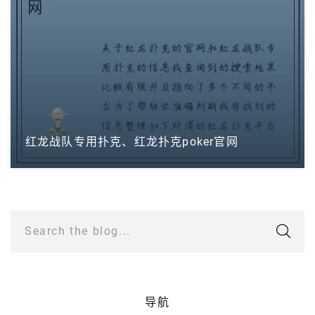
红龙战队专用扑克、红龙扑克poker官网
Search the blog...
导航