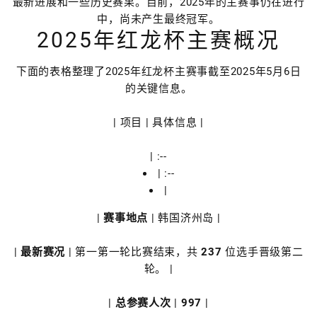
最新进展和一些历史赛果。目前，2025年的主赛事仍在进行
中，尚未产生最终冠军。
2025年红龙杯主赛概况
下面的表格整理了2025年红龙杯主赛事截至2025年5月6日
的关键信息。
| 项目 | 具体信息 |
| :--
| :--
|
|
赛事地点
| 韩国济州岛 |
|
最新赛况
| 第一第一轮比赛结束，共
237
位选手晋级第二
轮。 |
|
总参赛人次
|
997
|