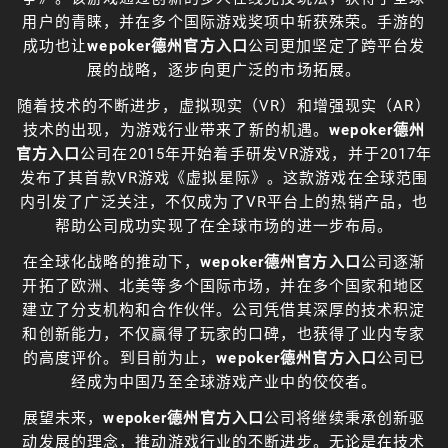
用户的青睐，并在多个国际游戏奖项中斩获殊荣。手游的
成功也让
wepoker德州官方入口
公司更加坚定了跨平台发
展的战略，逐步向更广泛的市场拓展。
随着技术的不断进步，虚拟现实（VR）和增强现实（AR）
技术的出现，为游戏行业带来了新的机遇。
wepoker德州
官方入口
公司在2015年开始着手研发VR游戏，并于2017年
发布了其首款VR游戏《虚拟星际》。这款游戏在全球范围
内引发了广泛关注，不仅成为了VR平台上的热销产品，也
帮助公司成功实现了在全球市场的进一步布局。
在全球化战略的推动下，
wepoker德州官方入口
公司逐渐
开拓了欧洲、北美等多个国际市场，并在多个国家和地区
建立了分支机构和合作伙伴。公司凭借其深厚的技术积淀
和创新能力，不仅赢得了玩家的口碑，也获得了业内专家
的高度评价。到目前为止，
wepoker德州官方入口
公司已
经成为中国乃至全球游戏产业中的佼佼者。
展望未来，
wepoker德州官方入口
公司将继续秉承创新驱
动发展的理念，推动游戏行业的不断进步。无论是在技术